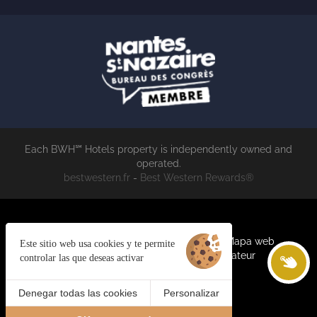
Each BWH℠ Hotels property is independently owned and
operated.
bestwestern.fr
-
Best Western Rewards®
Cookies
Trabaja con nosotros
Aviso legal
Mapa web
Este sitio web usa cookies y te permite
Espace privé
©2023 Juliana Web Créateur
controlar las que deseas activar
Denegar todas las cookies
Personalizar