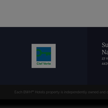
Su
Na
27 
443
Each BWH℠ Hotels property is independently owned and o