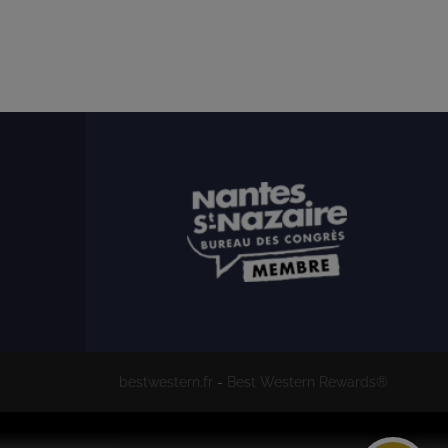
bestwestern.fr
-
Best Western Rewards®