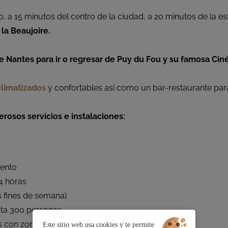
, a 15 minutos del centro de la ciudad, a 20 minutos de la e
 la Beaujoire.
e Nantes para ir o regresar de Puy du Fou y su famosa Cin
limatizados
y confortables así como un bar-restaurante par
rosos servicios e instalaciones:
iento
24 horas
os fines de semana)
sta 300 personas
s con zonas para autocares
Este sitio web usa cookies y te permite