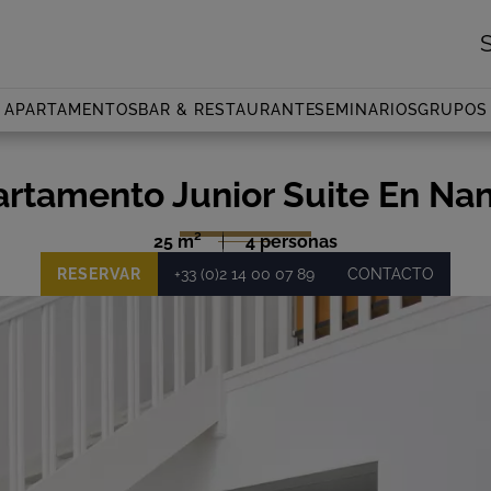
APARTAMENTOS
BAR & RESTAURANTE
SEMINARIOS
GRUPOS
rtamento Junior Suite En Na
25 m²
4 personas
RESERVAR
+33 (0)2 14 00 07 89
CONTACTO