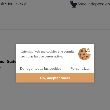
les ingleses y
Aseo independien
Este sitio web usa cookies y te permite
controlar las que deseas activar
r Suite es de 2 adultos + 2 niños
?
Denegar todas las cookies
Personalizar
OK, aceptar todas