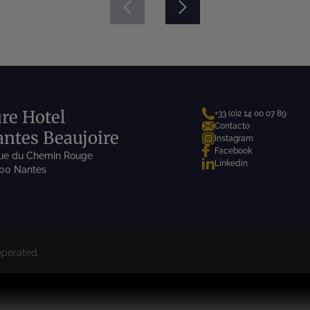
re Hotel
+33 (0)2 14 00 07 89
Contacto
ntes Beaujoire
Instagram
Facebook
rue du Chemin Rouge
Linkedin
00 Nantes
perated.