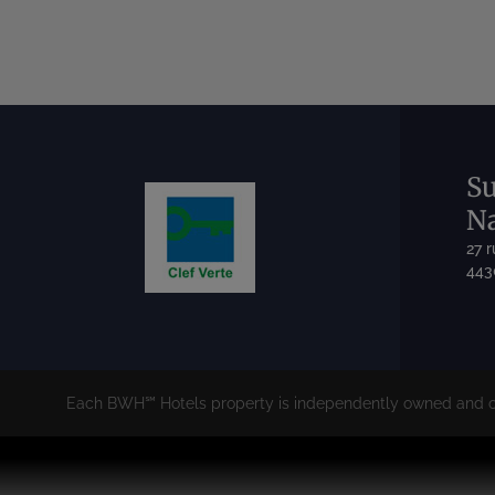
Su
Na
27 
443
Each BWH℠ Hotels property is independently owned and o