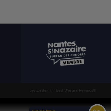
bestwestern.fr
-
Best Western Rewards®
NUESTRAS OFERTAS