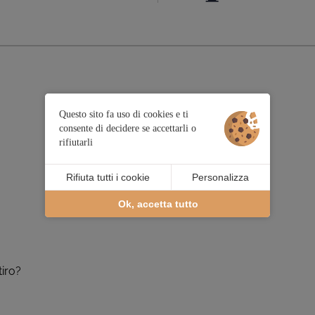
Questo sito fa uso di cookies e ti
consente di decidere se accettarli o
rifiutarli
Rifiuta tutti i cookie
Personalizza
Ok, accetta tutto
tiro?