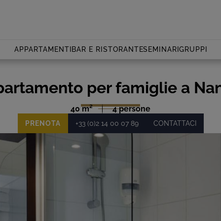
APPARTAMENTI
BAR E RISTORANTE
SEMINARI
GRUPPI
artamento per famiglie a Na
40 m²
4 persone
PRENOTA
+33 (0)2 14 00 07 89
CONTATTACI