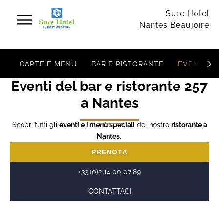
Pannello di gestione dei cookies
Sure Hotel
Nantes Beaujoire
CARTE E MENÙ
BAR E RISTORANTE
EVENTI
Eventi del bar e ristorante 257
a Nantes
Scopri tutti gli
eventi e i menù speciali
del nostro
ristorante a
Nantes.
PRENOTA
+33 (0)2 14 00 07 89
CONTATTACI